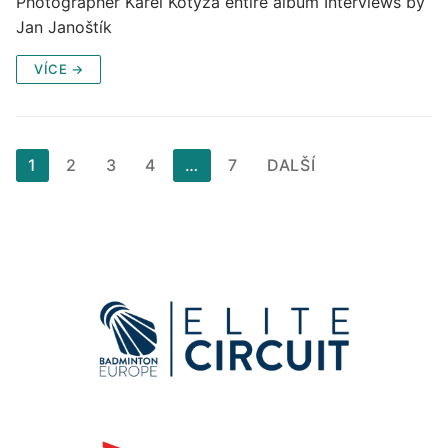
Photographer Karel Kotyza entire album Interviews by
Jan Janoštík
VÍCE →
Stránkování
1
2
3
4
…
7
DALŠÍ
příspěvků