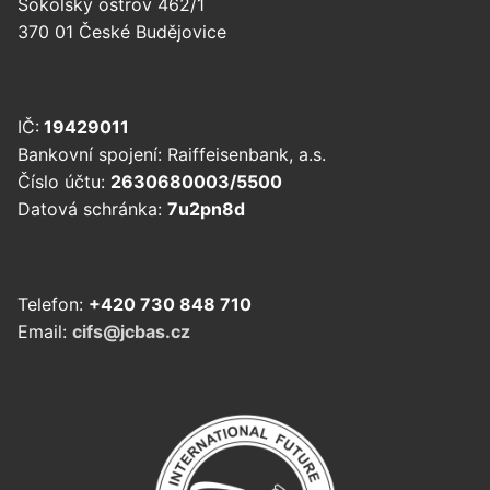
Sokolský ostrov 462/1
370 01 České Budějovice
IČ:
19429011
Bankovní spojení: Raiffeisenbank, a.s.
Číslo účtu:
2630680003/5500
Datová schránka:
7u2pn8d
Telefon:
+420 730 848 710
Email:
cifs@jcbas.cz